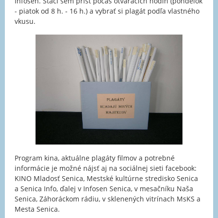
Infosen. Stačí sem prísť počas otváracích hodín (pondelok
- piatok od 8 h. - 16 h.) a vybrať si plagát podľa vlastného
vkusu.
Program kina, aktuálne plagáty filmov a potrebné
informácie je možné nájsť aj na sociálnej sieti facebook:
KINO Mladosť Senica, Mestské kultúrne stredisko Senica
a Senica Info, ďalej v Infosen Senica, v mesačníku Naša
Senica, Záhoráckom rádiu, v sklenených vitrínach MsKS a
Mesta Senica.