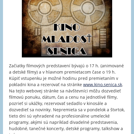
Začiatky filmových predstavení bývajú o 17 h. (animované
a detské filmy) a v hlavnom premietacom čase o 19 h.
Kúpiť vstupenku je možné hodinu pred premietaním v
pokladni kina a rezerovať na stránke
www.kino.senica.sk
.
Na tejto webovej stránke sa návštevníci môžu dozvedieť
filmovú ponuku, dátum, čas a cenu na jednotlivé filmy,
pozrieť si ukážky, rezervovať sedadlo v kinosále a
dozvedieť sa novinky. Nepremieta sa v pondelok a štvrtok,
tieto dni sú vyhradené na profesionálne umelecké
programy, akými sú napríklad divadelné predstavenia,
hudobné, tanečné koncerty, detské programy, talkshow a