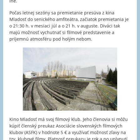
iné.
Počas letnej sezóny sa premietanie presúva z kina
Mladosť do senického amfiteátra, začiatok premietania je
o 21:30 h. v mesiaci júl a o 21 h. v auguste. Diváci tak
majú možnosť vychutnať si filmové predstavenie a
príjemnú atmosféru pod holým nebom.
Kino Mladosť má svoj filmový klub. Jeho členovia si môžu
kúpiť členský preukaz Asociácie slovenských filmových
klubov (ASFK) v hodnote 5 € a využívať možnosť zľavy na
tzv. klubové filmy. Platnosť preukazu je rok a po uplynutí