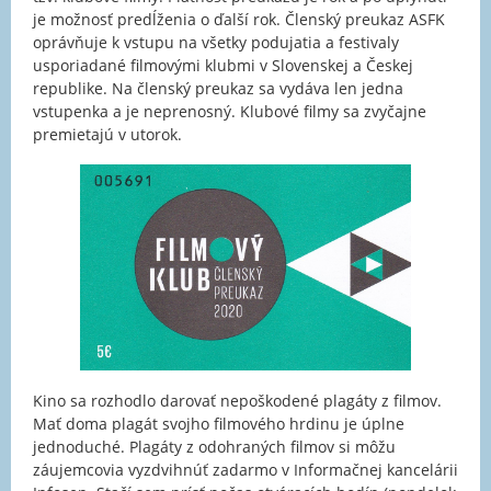
je možnosť predĺženia o ďalší rok. Členský preukaz ASFK
oprávňuje k vstupu na všetky podujatia a festivaly
usporiadané filmovými klubmi v Slovenskej a Českej
republike. Na členský preukaz sa vydáva len jedna
vstupenka a je neprenosný. Klubové filmy sa zvyčajne
premietajú v utorok.
Kino sa rozhodlo darovať nepoškodené plagáty z filmov.
Mať doma plagát svojho filmového hrdinu je úplne
jednoduché. Plagáty z odohraných filmov si môžu
záujemcovia vyzdvihnúť zadarmo v Informačnej kancelárii