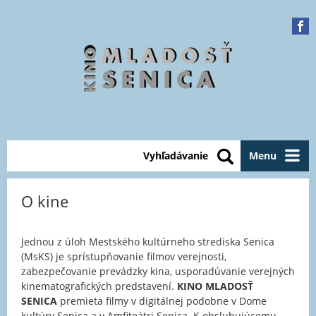
Vyhľadávanie
Menu
O kine
Jednou z úloh Mestského kultúrneho strediska Senica
(MsKS) je sprístupňovanie filmov verejnosti,
zabezpečovanie prevádzky kina, usporadúvanie verejných
kinematografických predstavení.
KINO MLADOSŤ
SENICA
premieta filmy v digitálnej podobne v Dome
kultúry Senica a v Amfiteátri Senica. K obsluhujúcemu