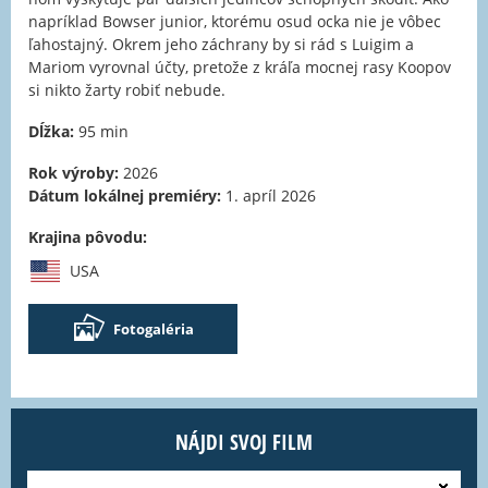
napríklad Bowser junior, ktorému osud ocka nie je vôbec
ľahostajný. Okrem jeho záchrany by si rád s Luigim a
Mariom vyrovnal účty, pretože z kráľa mocnej rasy Koopov
si nikto žarty robiť nebude.
Dĺžka:
95 min
Rok výroby:
2026
Dátum lokálnej premiéry:
1. apríl 2026
Krajina pôvodu:
USA
Fotogaléria
NÁJDI SVOJ FILM
---