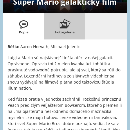
Super Mario galaktický film
Popis
Fotogaléria
Réžia:
Aaron Horvath, Michael Jelenic
Luigi a Mario sú najslávnejší inštalatéri v našej galaxii.
Oprávnene. Opravia totiž nielen kvapkajúci kohútik a
prasknuté vodovodné potrubie, ale aj svet, ktorý sa rúti do
záhuby. Legendárni hrdinovia zo slávnych videohier sa
znovu vydávajú na filmové plátna pod taktovkou štúdia
Illumination.
Keď fúzatí bratia v jednotke zachránili rozkošnú princeznú
Peach pred zlým veľjašterom Bowserom, ktorého premenili
na „malojaštera“ a neškodného domáceho maznáčika,
mysleli si, že majú hotovo. Lenže videoherní fanúšikovia,
ktorí svet Super Mario Bros. dobre poznajú, vedia, že sa v
ňom vyskytuje pár ďalších jedincov schopných škodiť. Ako